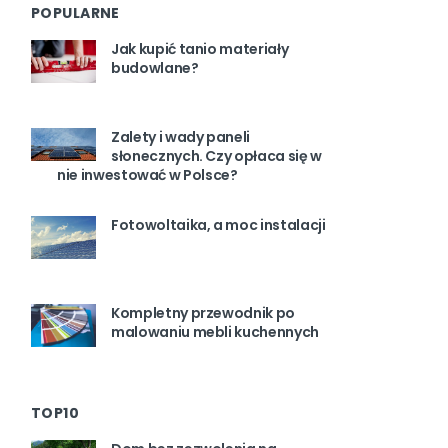
POPULARNE
Jak kupić tanio materiały
budowlane?
Zalety i wady paneli
słonecznych. Czy opłaca się w
nie inwestować w Polsce?
Fotowoltaika, a moc instalacji
Kompletny przewodnik po
malowaniu mebli kuchennych
TOP10