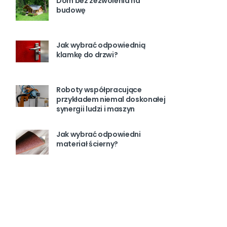
Dom bez zezwolenia na
budowę
Jak wybrać odpowiednią
klamkę do drzwi?
Roboty współpracujące
przykładem niemal doskonałej
synergii ludzi i maszyn
Jak wybrać odpowiedni
materiał ścierny?